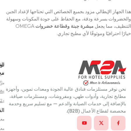
هذا الجهاز الإيطالي مزود بجميع الخصائص التي تحتاجها لإعداد الجبن
والخضروات بسرعة ودقة، مع الحفاظ على جودة المكونات وسهولة
التنظيف، مما يجعل
مبشرة جبنة وقطاعة خضروات
OMEGA
خيارًا احترافيًا وموثوقًا لأي مطبخ تجاري.
تو
الق
معن
الر
m
من 
نحن نوفر مستلزمات فنادق عالية الجودة ومعدات تموين، وأجهزة
٩ شارع سعد الدين عمر، خلف بتروجيت، النزهة الجديدة، القاهرة، مصر
الك
مطابخ تجارية، وأدوات طهي، ومفروشات، ومستلزمات ضيافة،
22
اتص
بالإضافة إلى خدمات الصيانة والدعم — مع تسليم سريع وخدمة
ال
مخصصة لقطاع الأعمال (B2B).
معد
معد