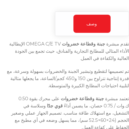
وصف
تقدم مبشرة
جبنة وقطاعة خضروات
OMEGA C/E TV الإيطالية
الأداء المثالي للمطابخ التجارية والفنادق، حيث تجمع بين الجودة
العالية والكفاءة في العمل.
تم تصميمها لتقطيع وتبشير الجبنة والخضروات بسهولة وسرعة، مع
قدرة إنتاجية تتراوح بين 150 و450 كجم/الساعة، ما يجعلها مثالية
لتلبية احتياجات المطابخ الكبيرة والمتوسطة.
تعتمد مبشرة
جبنة وقطاعة خضروات
على محرك بقوة 0.50
ك.وات / 0.75 حصان، ما يضمن أداءً
قوي جدًا
وسلاسة في
التشغيل، مع استهلاك طاقة مناسب. تصميم الجهاز عملي وصغير
الحجم (24×60×52.5 سم)، مما يسهل وضعه في أي مطبخ مع
الحفاظ على كفاءة العمل.