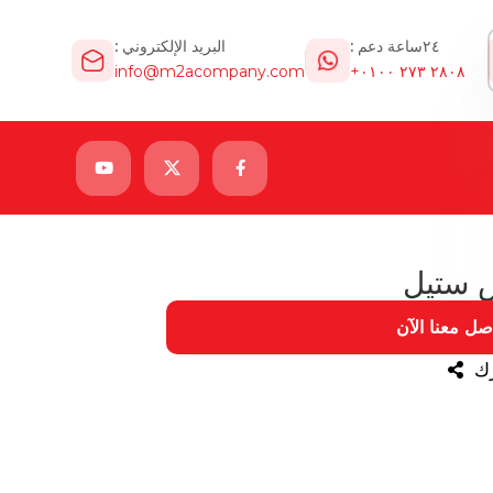
٢٤ساعة دعم :
البريد الإلكتروني :
info@m2acompany.com
٢٨٠٨ ٢٧٣ ٠١٠٠+
س ستيل
صل معنا الآن
ك