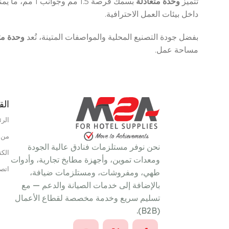
تتميز
وحدة متعادلة
بسمك قرصة 1.5
HOURS
داخل بيئات العمل الاحترافية.
UPPLY
بفضل جودة التصنيع المحلية والمواصفات المتينة، تُعد
وحدة مت
مساحة عمل.
الق
نوع الطاقة
غاز
الرئ
من 
نطاق درجة الحرارة
110°C – 190°C
نحن نوفر مستلزمات فنادق عالية الجودة
الكت
ومعدات تموين، وأجهزة مطابخ تجارية، وأدوات
اتصل
طهي، ومفروشات، ومستلزمات ضيافة،
بالإضافة إلى خدمات الصيانة والدعم — مع
تسليم سريع وخدمة مخصصة لقطاع الأعمال
(B2B).