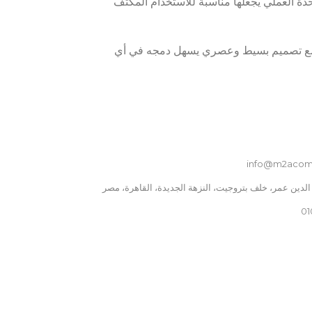
تصميم الوحدة العملي يجعلها مناسبة للاستخدام المكثف
22
POWER HOURS
يلة مع تصميم بسيط وعصري يسهل دمجه في أي
POWER SUPPLY
220V
نوع الطاقة
غاز
info@m2acom
نطاق درجة الحرارة
30 °C to 90 °C
01