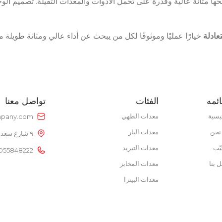
 مم وجوانب 1 مم، ما يمنحها متانة عالية وقدرة على تحمل الأدوات والمعدات الثقيلة. 
POWER 
POWER SUPPLY
0V
POWER S
220V
عادلة
خيارًا عمليًا وموثوقًا لكل من يبحث عن أداء عالي ومتانة طو
نوع الطاقة
غاز
نطاق درجة الحرارة
50 – 300 °C
ائمه
الفئات
تواصل معنا
يسية
معدات الطهي
pany.com
نحن
معدات البار
٩ شارع سعد الدين عمر، خلف بتروجيت، النزهة الجديدة، القاهرة، مصر
يّب
معدات التبريد
055848222
 بنا
معدات المخابز
معدات البيتزا