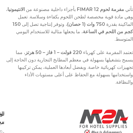
تأتي
مفرمة لحوم 12 FIMAR
بأجزاء داخلية مصنوعة من
الانتيمونيا
،
وهي مادة قوية مخصصة لطحن اللحوم بكفاءة وسلاسة. تعمل
الماكينة بقدرة
750 وات (1 حصان)
، وتوفر إنتاجية تصل إلى
150
كجم من اللحم في الساعة
، ما يجعلها مثالية للاستخدام اليومي
المتوسط.
تعتمد المفرمة على كهرباء
220 فولت – 1 فاز – 50 هرتز
، مما
يسمح بتشغيلها بسهولة في معظم المطابخ التجارية دون الحاجة إلى
تجهيزات كهربائية خاصة. وبفضل أبعادها العملية، يمكن تركيبها
واستخدامها بسهولة مع الحفاظ على أعلى مستويات الأداء
والنظافة.
تو
الق
معن
الر
m
من 