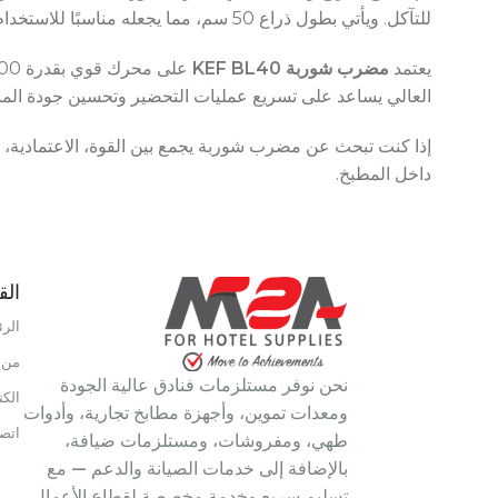
HOURS
للتآكل. ويأتي بطول ذراع 50 سم، مما يجعله مناسبًا للاستخدام داخل الأواني العميقة وأحواض الطهي الكبيرة.
يعتمد
مضرب شوربة KEF BL40
UPPLY
العالي يساعد على تسريع عمليات التحضير وتحسين جودة المنتج
إذا كنت تبحث عن مضرب شوربة يجمع بين القوة، الاعتمادية، 
داخل المطبخ.
نوع الطاقة
غاز
الق
نطاق درجة الحرارة
110°C – 190°C
الرئ
من 
نحن نوفر مستلزمات فنادق عالية الجودة
الكت
ومعدات تموين، وأجهزة مطابخ تجارية، وأدوات
اتصل
طهي، ومفروشات، ومستلزمات ضيافة،
بالإضافة إلى خدمات الصيانة والدعم — مع
تسليم سريع وخدمة مخصصة لقطاع الأعمال