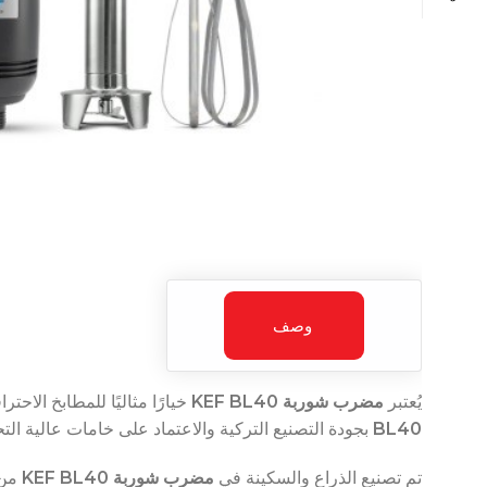
وصف
يُعتبر
مضرب شوربة KEF BL40
خيارًا مثاليًا للمطابخ الا
BL40
بجودة التصنيع التركية والاعتماد على خامات عالية ال
تم تصنيع الذراع والسكينة في
مضرب شوربة KEF BL40
من 