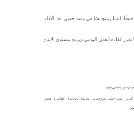
22
POWER HOURS
ى 11000 دورة في الدقيقة، ما يضمن خلطًا ناعمًا ومتجانسًا في وقت قصير. هذا الأداء
POWER SUPPLY
220V
يًا يعزز كفاءة العمل اليومي ويرفع مستوى الإنتاج
نوع الطاقة
غاز
نطاق درجة الحرارة
30 °C to 90 °C
info@m2acom
01