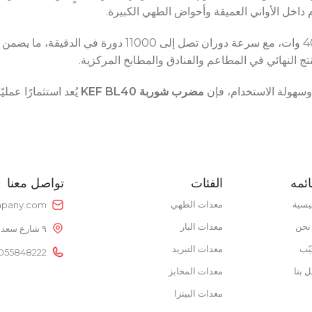
POWER 
POWER SUPPLY
0V
على محرك قوي بقدرة 400 وات، مع سرعة دوران تصل إل
POWER S
220V
 النهائي في المطاعم والفنادق والمطابخ المركزية.
نوع الطاقة
غاز
وسهولة الاستخدام، فإن
مضرب شوربة KEF BL40
يُعد استثمارًا عمل
نطاق درجة الحرارة
50 – 300 °C
ائمه
الفئات
تواصل معنا
يسية
معدات الطهي
pany.com
نحن
معدات البار
٩ شارع سعد الدين عمر، خلف بتروجيت، النزهة الجديدة، القاهرة، مصر
يّب
معدات التبريد
055848222
 بنا
معدات المخابز
معدات البيتزا