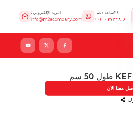
٢٤ساعة دعم :
البريد الإلكتروني :
info@m2acompany.com
٢٨٠٨ ٢٧٣ ٠١٠٠+
صل معنا الآن
ك