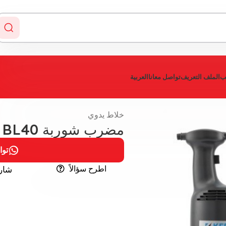
يب
الملف التعريف
تواصل معانا
العربية
خلاط يدوي
مضرب شوربة KEF BL40 طول 50 سم
توا
اطرح سؤالاً
شار