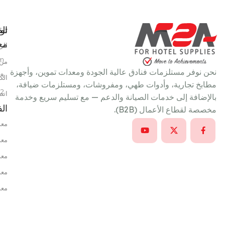
تو
الق
معن
الر
m
من 
نحن نوفر مستلزمات فنادق عالية الجودة ومعدات تموين، وأجهزة
٩ شارع سعد الدين عمر، خلف بتروجيت، النزهة الجديدة، القاهرة، مصر
الك
مطابخ تجارية، وأدوات طهي، ومفروشات، ومستلزمات ضيافة،
22
اتص
بالإضافة إلى خدمات الصيانة والدعم — مع تسليم سريع وخدمة
ال
مخصصة لقطاع الأعمال (B2B).
معد
معد
معد
معد
معد