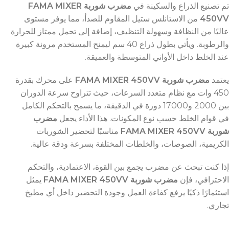
تم تصنيع الذراع والسكينة في
مضرب شوربة FAMA MIXER
450VV
من الاستانلس ستيل المقاوم للصدأ، مما يوفر مستوى
عاليًا من النظافة وسهولة التنظيف، إضافة إلى تحمل ممتاز للحرارة
والرطوبة. ويأتي بطول ذراع 40 سم ليمنح المستخدم مرونة كبيرة
عند الخلط داخل الأواني المتوسطة والعميقة.
يعتمد
مضرب شوربة FAMA MIXER 450VV
على محرك بقدرة
450 وات مع نظام متعدد السرعات، حيث تتراوح سرعة الدوران
بين 2000 و17000 دورة في الدقيقة، ما يسمح بالتحكم الكامل
في قوام الخلط حسب نوع المكونات. هذا الأداء يجعل
مضرب
شوربة FAMA MIXER 450VV
مناسبًا لتحضير الشوربات
الكريمية، الصوصات، والخلطات المختلفة بسرعة ودقة عالية.
إذا كنت تبحث عن مضرب يجمع بين القوة، الاعتمادية، والتحكم
الاحترافي، فإن
مضرب شوربة FAMA MIXER 450VV
يمثل
استثمارًا ذكيًا يرفع كفاءة العمل وجودة التحضير داخل أي مطبخ
تجاري.