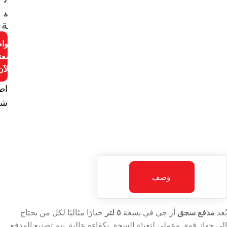
ي
ة
توا
معن
الآن
اط
شا
وصف
يُعد
مدفع سجق
آر جي في بسعة
٥ لتر
خيارًا مثاليًا لكل من يحتاج
إلى جهاز قوي وعملي لتعبئة السجق بكفاءة عالية. يتم تصنيع المدفع