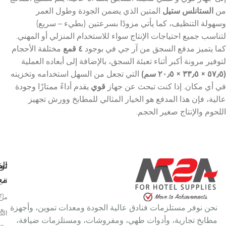
من
الستانلس ستيل
المتين الذي يضمن الجودة وطول العمر
وسهولة التنظيف، كما يأتي مزودًا بسرعتين (بطيء – سريع)
لتناسب جميع احتياجات الإنتاج سواء للاستخدام المنزلي أو المهني.
كما يتميز مدفع السجق من آر جي في بوجود
٤ قمع
مختلفة الأحجام
لتوفير مرونة أكبر أثناء تعبئة السجق، بالإضافة إلى أبعاده العملية
(٥٧٫٥ × ٣٣٫٥ × ٢٠٫٥ سم)
التي تجعل من السهل استخدامه وتخزينه
في أي مكان. إذا كنت تبحث عن جهاز
قوي
يقدم أداءً ممتازًا وجودة
عالية، فإن هذا المدفع هو الخيار المثالي للمطابخ وورش تجهيز
اللحوم والإنتاج صغير الحجم.
تو
الق
معن
الر
m
من 
نحن نوفر مستلزمات فنادق عالية الجودة ومعدات تموين، وأجهزة
٩ شارع سعد الدين عمر، خلف بتروجيت، النزهة الجديدة، القاهرة، مصر
الك
مطابخ تجارية، وأدوات طهي، ومفروشات، ومستلزمات ضيافة،