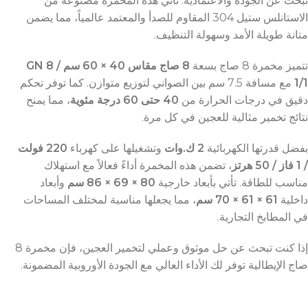
تبحث عن الجودة والاعتمادية. تأتي هذه المخمرة مصنوعة من
الاستانلس ستيل 304 المقاوم للصدأ والمعتمد عالمياً، مما يضمن
متانة طويلة الأمد وسهولة التنظيف.
تتميز مخمرة 8 صاج بسعة
8 صاج مقاس 40 × 60 سم / 8 GN
1/1
مع مسافة 7.5 سم بين الصواني لتوزيع متوازن. كما توفر تحكم
دقيق في درجات الحرارة من
40 حتى 60 درجة مئوية
، مما يمنح
نتائج تخمير مثالية للعجين في كل مرة.
بفضل قدرتها الكهربائية
2 ك.وات
وتشغيلها على كهرباء
220 فولت
/ 1 فاز / 50 هرتز
، تضمن هذه المخمرة أداءً فعالاً مع استهلاك
مناسب للطاقة. تأتي بأبعاد خارجية
80 × 69 × 86 سم
وأبعاد
داخلية
61 × 61 × 70 سم
، مما يجعلها مناسبة لمختلف المساحات
في المطابخ التجارية.
إذا كنت تبحث عن حل موثوق وعملي لتخمير العجين، فإن مخمرة 8
صاج الإيطالية توفر لك الأداء العالي مع الجودة الأوروبية المضمونة.