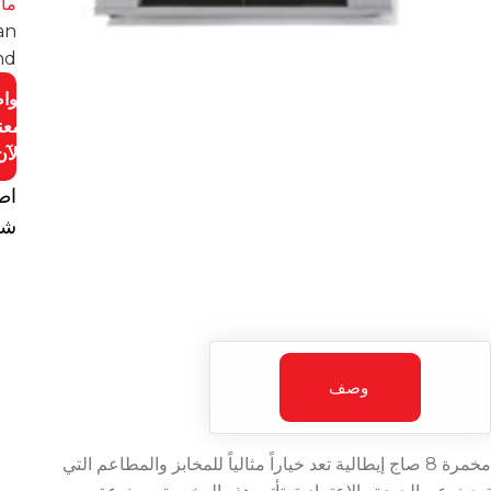
مار
ian
nd
توا
معن
الآن
اط
شا
وصف
مخمرة 8 صاج إيطالية تعد خياراً مثالياً للمخابز والمطاعم التي