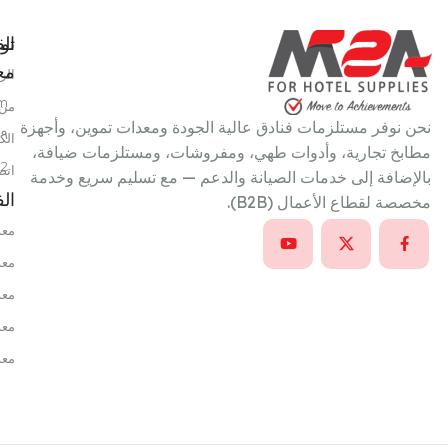
تو
الق
معن
الر
m
من 
نحن نوفر مستلزمات فنادق عالية الجودة ومعدات تموين، وأجهزة
٩ شارع سعد الدين عمر، خلف بتروجيت، النزهة الجديدة، القاهرة، مصر
الك
مطابخ تجارية، وأدوات طهي، ومفروشات، ومستلزمات ضيافة،
22
اتص
بالإضافة إلى خدمات الصيانة والدعم — مع تسليم سريع وخدمة
ال
مخصصة لقطاع الأعمال (B2B).
معد
معد
معد
معد
معد