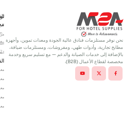
تو
الق
معن
الر
m
من 
نحن نوفر مستلزمات فنادق عالية الجودة ومعدات تموين، وأجهزة
٩ شارع سعد الدين عمر، خلف بتروجيت، النزهة الجديدة، القاهرة، مصر
الك
مطابخ تجارية، وأدوات طهي، ومفروشات، ومستلزمات ضيافة،
22
اتص
بالإضافة إلى خدمات الصيانة والدعم — مع تسليم سريع وخدمة
ال
مخصصة لقطاع الأعمال (B2B).
معد
معد
معد
معد
معد