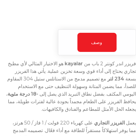
وصف
فريزر اندر كونتر 2 باب من
kayalar
هو الاختيار المثالي لأي مطبخ
تجاري يحتاج إلى أداء قوي وسعة تخزين عملية. يأتي هذا الفريزر
بسعة
234 لتر
مع تصميم مدمج من الاستانلس ستيل 304 المقاوم
للصدأ، مما يضمن المتانة وسهولة التنظيف حتى مع الاستخدام
اليومي المكثف. بفضل نطاق التبريد الذي يصل إلى
-18 درجة مئوية
،
يحافظ الفريزر على الطعام مجمداً بجودة عالية لفترات طويلة، مما
يجعله الحل الأمثل للمطاعم والفنادق والكافيهات.
يعمل
الفريزر التجاري
على كهرباء 220 فولت / 1 فاز / 50 هرتز،
مما يوفر استهلاكاً مستقراً للطاقة مع أداء فعّال. تصميمه المدمج