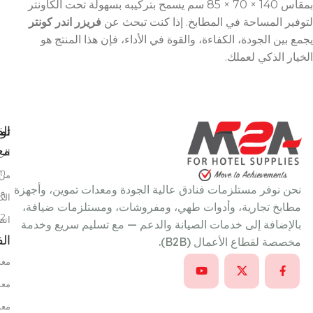
بمقاس 140 × 70 × 85 سم يسمح بتركيبه بسهولة تحت الكاونتر
لتوفير المساحة في المطابخ. إذا كنت تبحث عن
فريزر اندر كونتر
يجمع بين الجودة، الكفاءة، والقوة في الأداء، فإن هذا المنتج هو
الخيار الذكي لعملك.
تو
الق
معن
الر
m
من 
نحن نوفر مستلزمات فنادق عالية الجودة ومعدات تموين، وأجهزة
٩ شارع سعد الدين عمر، خلف بتروجيت، النزهة الجديدة، القاهرة، مصر
الك
مطابخ تجارية، وأدوات طهي، ومفروشات، ومستلزمات ضيافة،
22
اتص
بالإضافة إلى خدمات الصيانة والدعم — مع تسليم سريع وخدمة
ال
مخصصة لقطاع الأعمال (B2B).
معد
معد
معد