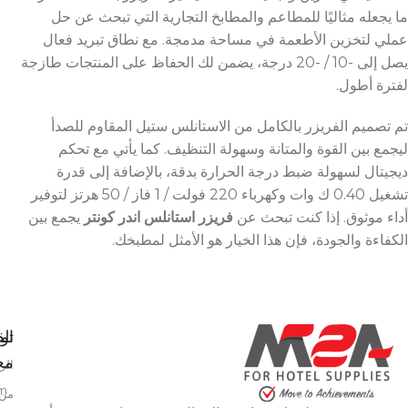
ما يجعله مثاليًا للمطاعم والمطابخ التجارية التي تبحث عن حل
عملي لتخزين الأطعمة في مساحة مدمجة. مع نطاق تبريد فعال
يصل إلى -10 / -20 درجة، يضمن لك الحفاظ على المنتجات طازجة
لفترة أطول.
تم تصميم الفريزر بالكامل من الاستانلس ستيل المقاوم للصدأ
ليجمع بين القوة والمتانة وسهولة التنظيف. كما يأتي مع تحكم
ديجيتال لسهولة ضبط درجة الحرارة بدقة، بالإضافة إلى قدرة
تشغيل 0.40 ك وات وكهرباء 220 فولت / 1 فاز / 50 هرتز لتوفير
أداء موثوق. إذا كنت تبحث عن
فريزر استانلس اندر كونتر
يجمع بين
الكفاءة والجودة، فإن هذا الخيار هو الأمثل لمطبخك.
تو
الق
معن
الر
m
من 