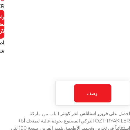
ER
توا
معن
الآن
اط
شا
وصف
احصل على
فريزر استانلس اندر كونتر
1 باب من ماركة
OZTIRYAKILER التركي المصنوع بجودة عالية ليمنحك أداءً
استثنائياً في تخزين وتجميد الأطعمة. يتميز الفريزر بسعة 190 لتر،