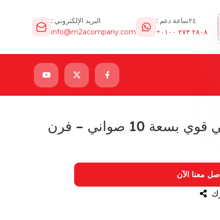
٢٤ساعة دعم :
البريد الإلكتروني :
info@m2acompany.com
٢٨٠٨ ٢٧٣ ٠١٠٠+
فرن كونفكشن كهربائي قوي بسعة 10 صواني – فرن
صل معنا الآن
ك