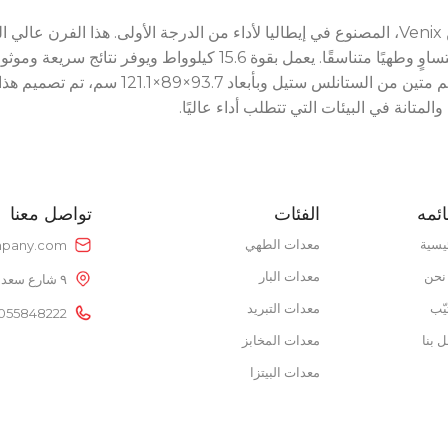
POWER 
POWER SUPPLY
0V
GN 1/1) مع تباعد 8 سم بين كل صينية، مما يتيح تدفق هواء متساوٍ وطهيًا 
POWER S
220V
260°C — مثالي للمخابز، المطاعم، وشركات التموين
نوع الطاقة
غاز
نطاق درجة الحرارة
50 – 300 °C
ائمه
الفئات
تواصل معنا
يسية
معدات الطهي
pany.com
نحن
معدات البار
٩ شارع سعد الدين عمر، خلف بتروجيت، النزهة الجديدة، القاهرة، مصر
يّب
معدات التبريد
055848222
 بنا
معدات المخابز
معدات البيتزا