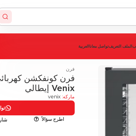
يب
الملف التعريف
تواصل معانا
العربية
فرن
Venix إيطالي
ماركه:
venix
توا
اطرح سؤالاً
شار