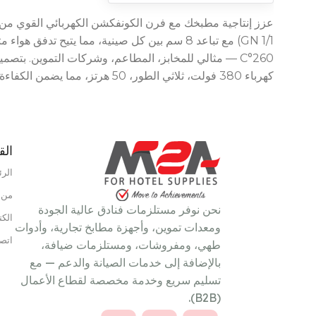
HOURS
UPPLY
كهرباء 380 فولت، ثلاثي الطور، 50 هرتز، مما يضمن الكفاءة والمتانة في البيئات التي تتطلب أداء عاليًا.
الق
نوع الطاقة
غاز
الرئ
نطاق درجة الحرارة
110°C – 190°C
من 
نحن نوفر مستلزمات فنادق عالية الجودة
الكت
ومعدات تموين، وأجهزة مطابخ تجارية، وأدوات
اتصل
طهي، ومفروشات، ومستلزمات ضيافة،
بالإضافة إلى خدمات الصيانة والدعم — مع
تسليم سريع وخدمة مخصصة لقطاع الأعمال
(B2B).