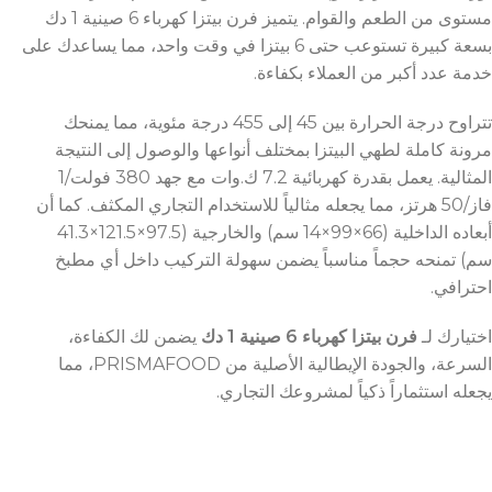
مستوى من الطعم والقوام. يتميز فرن بيتزا كهرباء 6 صينية 1 دك
بسعة كبيرة تستوعب حتى 6 بيتزا في وقت واحد، مما يساعدك على
خدمة عدد أكبر من العملاء بكفاءة.
تتراوح درجة الحرارة بين 45 إلى 455 درجة مئوية، مما يمنحك
مرونة كاملة لطهي البيتزا بمختلف أنواعها والوصول إلى النتيجة
المثالية. يعمل بقدرة كهربائية 7.2 ك.وات مع جهد 380 فولت/1
فاز/50 هرتز، مما يجعله مثالياً للاستخدام التجاري المكثف. كما أن
أبعاده الداخلية (66×99×14 سم) والخارجية (97.5×121.5×41.3
سم) تمنحه حجماً مناسباً يضمن سهولة التركيب داخل أي مطبخ
احترافي.
اختيارك لـ
فرن بيتزا كهرباء 6 صينية 1 دك
يضمن لك الكفاءة،
السرعة، والجودة الإيطالية الأصلية من PRISMAFOOD، مما
يجعله استثماراً ذكياً لمشروعك التجاري.