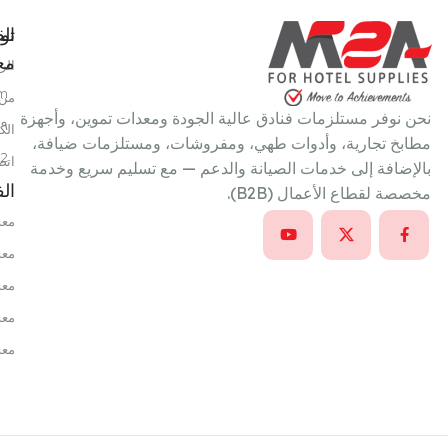
تو
الق
معن
الر
m
من 
نحن نوفر مستلزمات فنادق عالية الجودة ومعدات تموين، وأجهزة
٩ شارع سعد الدين عمر، خلف بتروجيت، النزهة الجديدة، القاهرة، مصر
الك
مطابخ تجارية، وأدوات طهي، ومفروشات، ومستلزمات ضيافة،
22
اتص
بالإضافة إلى خدمات الصيانة والدعم — مع تسليم سريع وخدمة
ال
مخصصة لقطاع الأعمال (B2B).
معد
معد
معد
معد
معد