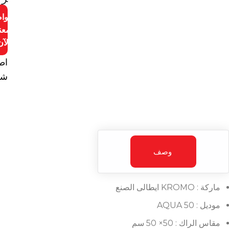
توا
معن
الآن
اط
شا
وصف
ماركة : KROMO ايطالى الصنع
موديل : AQUA 50
مقاس الراك : 50× 50 سم