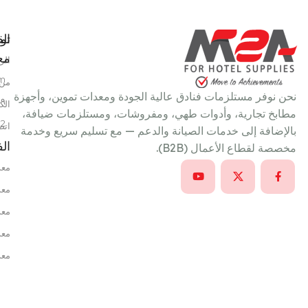
تو
الق
معن
الر
m
من 
نحن نوفر مستلزمات فنادق عالية الجودة ومعدات تموين، وأجهزة
٩ شارع سعد الدين عمر، خلف بتروجيت، النزهة الجديدة، القاهرة، مصر
الك
مطابخ تجارية، وأدوات طهي، ومفروشات، ومستلزمات ضيافة،
22
اتص
بالإضافة إلى خدمات الصيانة والدعم — مع تسليم سريع وخدمة
ال
مخصصة لقطاع الأعمال (B2B).
معد
معد
معد
معد
معد