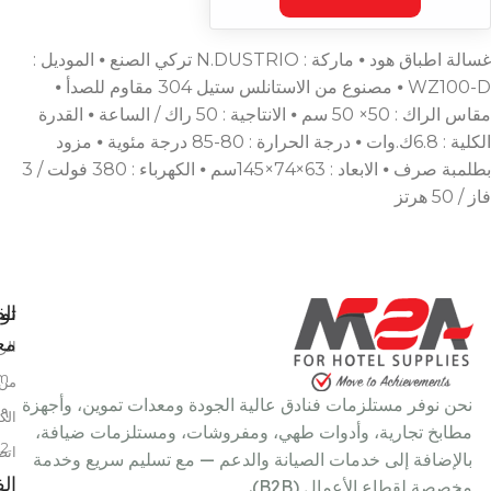
غسالة اطباق هود ⦁ ماركة : N.DUSTRIO تركي الصنع ⦁ الموديل :
WZ100-D ⦁ مصنوع من الاستانلس ستيل 304 مقاوم للصدأ ⦁
مقاس الراك : 50× 50 سم ⦁ الانتاجية : 50 راك / الساعة ⦁ القدرة
الكلية : 6.8ك.وات ⦁ درجة الحرارة : 80-85 درجة مئوية ⦁ مزود
بطلمبة صرف ⦁ الابعاد : 63×74×145سم ⦁ الكهرباء : 380 فولت / 3
فاز / 50 هرتز
تو
الق
معن
الر
m
من 
نحن نوفر مستلزمات فنادق عالية الجودة ومعدات تموين، وأجهزة
٩ شارع سعد الدين عمر، خلف بتروجيت، النزهة الجديدة، القاهرة، مصر
الك
مطابخ تجارية، وأدوات طهي، ومفروشات، ومستلزمات ضيافة،
22
اتص
بالإضافة إلى خدمات الصيانة والدعم — مع تسليم سريع وخدمة
ال
مخصصة لقطاع الأعمال (B2B).