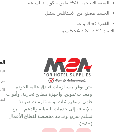
السعة الانتاجية : 650 طبق – كوب / الساعه
HOURS
الجسم مصنع من الاستانلس ستيل
UPPLY
القدرة : 6 ك وات
الابعاد: 57 × 60 × 83.4 سم
الق
نوع الطاقة
غاز
الرئ
نطاق درجة الحرارة
110°C – 190°C
من 
نحن نوفر مستلزمات فنادق عالية الجودة
الكت
ومعدات تموين، وأجهزة مطابخ تجارية، وأدوات
اتصل
طهي، ومفروشات، ومستلزمات ضيافة،
بالإضافة إلى خدمات الصيانة والدعم — مع
تسليم سريع وخدمة مخصصة لقطاع الأعمال
(B2B).