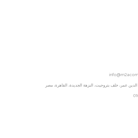
22
POWER HOURS
POWER SUPPLY
220V
نوع الطاقة
غاز
نطاق درجة الحرارة
30 °C to 90 °C
info@m2acom
01