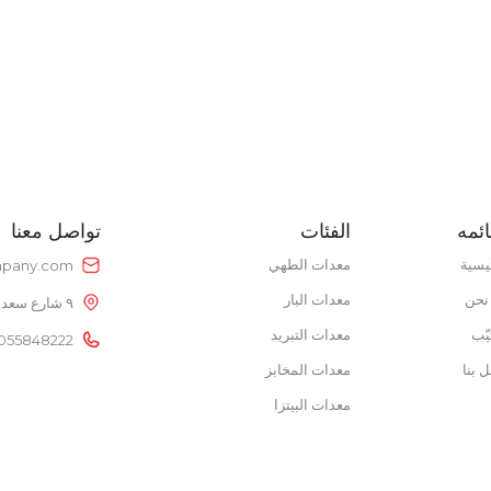
POWER 
POWER SUPPLY
0V
POWER S
220V
نوع الطاقة
غاز
نطاق درجة الحرارة
50 – 300 °C
ائمه
الفئات
تواصل معنا
يسية
معدات الطهي
pany.com
نحن
معدات البار
٩ شارع سعد الدين عمر، خلف بتروجيت، النزهة الجديدة، القاهرة، مصر
يّب
معدات التبريد
055848222
 بنا
معدات المخابز
معدات البيتزا