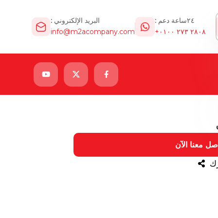
٢٤ساعة دعم :
البريد الإلكتروني :
info@m2acompany.com
٢٨٠٨ ٢٧٣ ٠١٠٠+
صل معنا الآن
ك