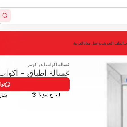
يب
الملف التعريف
تواصل معانا
العربية
غسالة اكواب اندر كونتر
غسالة اطباق – اكواب
توا
اطرح سؤالاً
شار