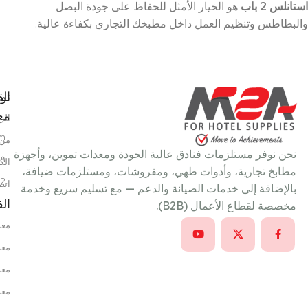
استانلس 2 باب
هو الخيار الأمثل للحفاظ على جودة البصل
والبطاطس وتنظيم العمل داخل مطبخك التجاري بكفاءة عالية.
تو
الق
معن
الر
m
من 
نحن نوفر مستلزمات فنادق عالية الجودة ومعدات تموين، وأجهزة
٩ شارع سعد الدين عمر، خلف بتروجيت، النزهة الجديدة، القاهرة، مصر
الك
مطابخ تجارية، وأدوات طهي، ومفروشات، ومستلزمات ضيافة،
22
اتص
بالإضافة إلى خدمات الصيانة والدعم — مع تسليم سريع وخدمة
ال
مخصصة لقطاع الأعمال (B2B).
معد
معد
معد
معد