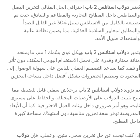
يُعتبر
دولاب استانلس 2 باب
احترافي الحل المثالي لتخزين البصل
والبطاطس داخل المطابخ التجارية والمطاعم والفنادق، حيث تم
تصنيعه بالكامل من الاستانلس ستيل 304 غير القابل للصدأ
والمطابق لمعايير السلامة الغذائية، مما يضمن نظافة عالية
واستخدامًا طويل الأمد.
يتميز
دولاب استانلس 2 باب
بهيكل قوي بسُمك 1 مم، ما يمنحه
متانة ممتازة وقدرة على تحمل الاستخدام اليومي المكثف دون تأثر
أو تلف. كما يساعد التصميم العملي للبابين على سهولة الوصول إلى
المحتويات وتنظيم الخضروات بشكل أفضل داخل مساحة التخزين.
تم تزويد
دولاب استانلس 2 باب
برجلاش سفلي قابل للضبط، مما
يتيح تثبيت الدولاب على الأرضيات المختلفة والحفاظ على مستوى
ثابت، وهو أمر ضروري داخل بيئات العمل الاحترافية. كما أن الأبعاد
المدروسة توفر سعة تخزين مناسبة دون استهلاك مساحة كبيرة
داخل المطبخ.
إذا كنت تبحث عن حل تخزين صحي، متين، وعملي، فإن
دولاب