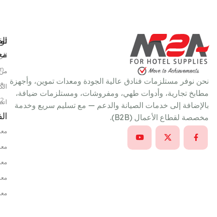
تو
الق
معن
الر
m
من 
نحن نوفر مستلزمات فنادق عالية الجودة ومعدات تموين، وأجهزة
٩ شارع سعد الدين عمر، خلف بتروجيت، النزهة الجديدة، القاهرة، مصر
الك
مطابخ تجارية، وأدوات طهي، ومفروشات، ومستلزمات ضيافة،
22
اتص
بالإضافة إلى خدمات الصيانة والدعم — مع تسليم سريع وخدمة
ال
مخصصة لقطاع الأعمال (B2B).
معد
معد
معد
معد
معد