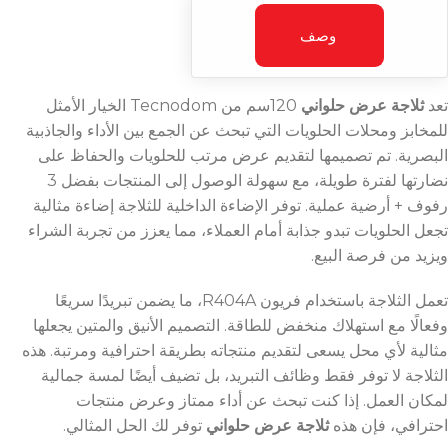
وصف
تعد
ثلاجة عرض حلواني
120سم من Tecnodom الخيار الأمثل
للمخابز ومحلات الحلويات التي تبحث عن الجمع بين الأداء والجاذبية
البصرية. تم تصميمها لتقديم عرض مرتب للحلويات والحفاظ على
نضارتها لفترة طويلة، مع سهولة الوصول إلى المنتجات بفضل 3
رفوف + أرضية عملية. توفر الإضاءة الداخلية للثلاجة إضاءة مثالية
تجعل الحلويات تبدو جذابة أمام العملاء، مما يعزز من تجربة الشراء
ويزيد من فرصة البيع.
تعمل الثلاجة باستخدام فريون R404A، ما يضمن تبريدًا سريعًا
وفعالًا مع استهلاك منخفض للطاقة. التصميم الأنيق والمتين يجعلها
مثالية لأي محل يسعى لتقديم منتجاته بطريقة احترافية ومرتبة. هذه
الثلاجة لا توفر فقط وظائف التبريد، بل تضيف أيضًا لمسة جمالية
لمكان العمل. إذا كنت تبحث عن أداء ممتاز وعرض منتجات
احترافي، فإن هذه
ثلاجة عرض حلواني
توفر لك الحل المثالي.