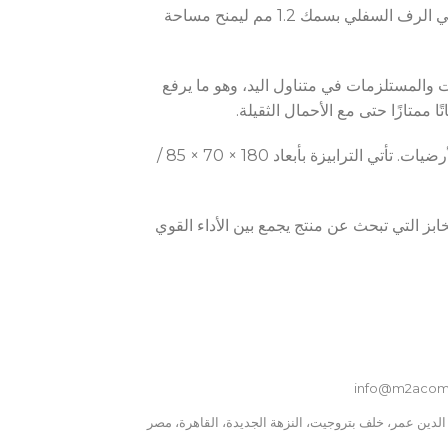
بقرصة علوية قوية بسمك 1.5 مم، توفر سطح عمل ثابت وآمن لتحضير الطعام أو ترتيب المعدات. كما يأتي الرف السفلي بسمك 1.2 مم ليمنح مساحة
22
POWER HOURS
ت والمستلزمات في متناول اليد، وهو ما يرفع
POWER SUPPLY
220V
ببرجلاش سفلي يتيح ضبط المستوى بسهولة على مختلف أنواع الأرضيات. تأتي الترابيزة بأبعاد 180 × 70 × 85 /
نوع الطاقة
غاز
مخابز التي تبحث عن منتج يجمع بين الأداء القوي
نطاق درجة الحرارة
30 °C to 90 °C
info@m2acom