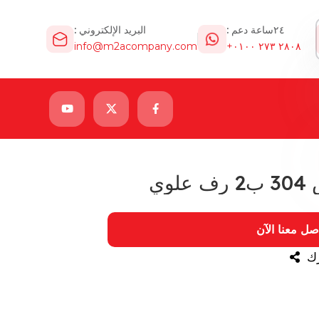
٢٤ساعة دعم :
البريد الإلكتروني :
info@m2acompany.com
٢٨٠٨ ٢٧٣ ٠١٠٠+
وي
صل معنا الآن
ك