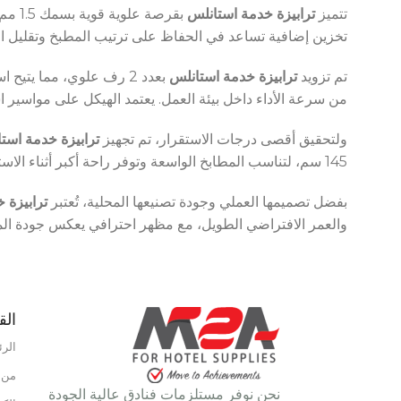
HOURS
تتميز
ترابيزة خدمة استانلس
تخزين إضافية تساعد في الحفاظ على ترتيب المطبخ وتقليل ال
UPPLY
تم تزويد
ترابيزة خدمة استانلس
بعدد 2 رف علوي، مما ي
من سرعة الأداء داخل بيئة العمل. يعتمد الهيكل على مواسير استانلس ستيل بمقاس 4 × 4 سم، ما يمنح الترابيزة قوة تحمل عال
ولتحقيق أقصى درجات الاستقرار، تم تجهيز
ترابيزة خدمة است
145 سم، لتناسب المطابخ الواسعة وتوفر راحة أكبر أثناء الاستخدام اليومي.
نوع الطاقة
غاز
بفضل تصميمها العملي وجودة تصنيعها المحلية، تُعتبر
ترابيزة 
والعمر الافتراضي الطويل، مع مظهر احترافي يعكس جودة الم
نطاق درجة الحرارة
110°C – 190°C
الق
الرئ
من 
نحن نوفر مستلزمات فنادق عالية الجودة