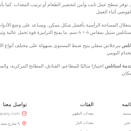
POWER 
فوضى أثناء العمل.
POWER SUPPLY
0V
POWER S
220V
تيح استغلال المساحة الرأسية بأفضل شكل ممكن، ويساعد على وضع الأدوا
نوع الطاقة
غاز
ية وثباتًا ممتازًا حتى مع الأحمال الثقيلة.
انلس
نطاق درجة الحرارة
50 – 300 °C
خدمة استانلس
اختيارًا مثاليًا للمطاعم، الفنادق، المطابخ المركزية، وال
كان.
ائمه
الفئات
تواصل معنا
يسية
معدات الطهي
pany.com
نحن
معدات البار
٩ شارع سعد الدين عمر، خلف بتروجيت، النزهة الجديدة، القاهرة، مصر