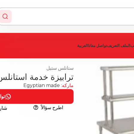
يب
الملف التعريف
تواصل معانا
العربية
ستانلس ستيل
ترابيزة خدمة استانلس 304 ب2 رف عل
ماركه:
Egyptian made
توا
اطرح سؤالاً
شار