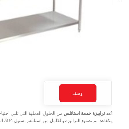
وصف
تُعد
ترابيزة خدمة استانلس
من الحلول العملية التي تلبي احتيا
بكفاءة. تم تصنيع الترابيزة بالكامل من استانلس ستيل 304 الغير قابل للصدأ، ما يجعلها مقاومة للتآكل والرطوبة وسهلة التنظيف، ومناسبة للاستخدام اليومي المكثف.